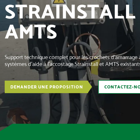
STRAINSTALL
AMTS
Support technique complet pour les crochets d’amarrage à
systèmes d’aide à l’accostage Strainstall et AMTS existant
DEMANDER UNE PROPOSITION
CONTACTEZ-N