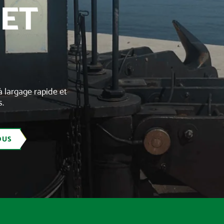
 ET
 largage rapide et
s.
OUS