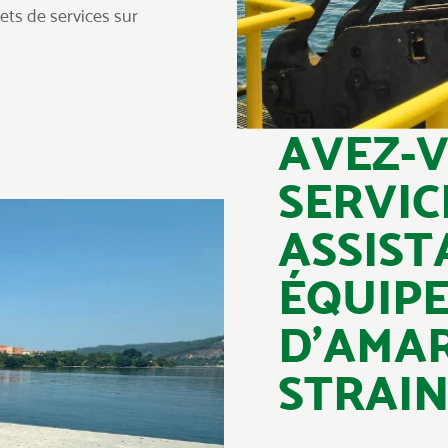
ets de services sur
AVEZ-V
SERVIC
ASSIST
ÉQUIP
D’AMA
STRAIN