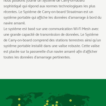
nous pouvons fournir un Système de Carry-on-board
sophistiqué qui répond aux normes technologiques les plus
récentes. Le Système de Carry-on-board Straatman est un
système portable qui affiche les données d’amarrage à bord du
navire amarré.
Le système est basé sur une communication Wi‑Fi Mesh avec
une grande capacité de transmission de données. Le Système
de Carry-on-board comprend des stations terrestres ainsi qu’un
système portable installé dans une valise robuste. Cette valise
est placée sur la passerelle d’un navire amarré afin d’afficher
toutes les données d’amarrage pertinentes.